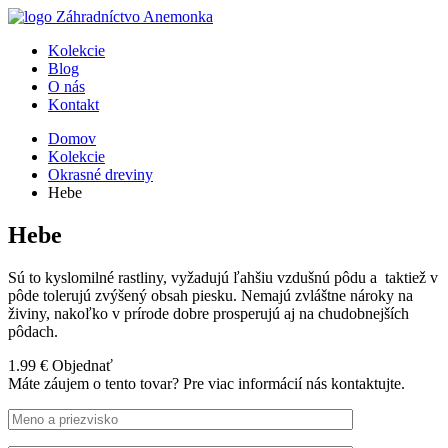
Kolekcie
Blog
O nás
Kontakt
Domov
Kolekcie
Okrasné dreviny
Hebe
Hebe
Sú to kyslomilné rastliny, vyžadujú ľahšiu vzdušnú pôdu a taktiež v
pôde tolerujú zvýšený obsah piesku. Nemajú zvláštne nároky na
živiny, nakoľko v prírode dobre prosperujú aj na chudobnejších
pôdach.
1.99 €
Objednať
Máte záujem o tento tovar?
Pre viac informácií nás kontaktujte.