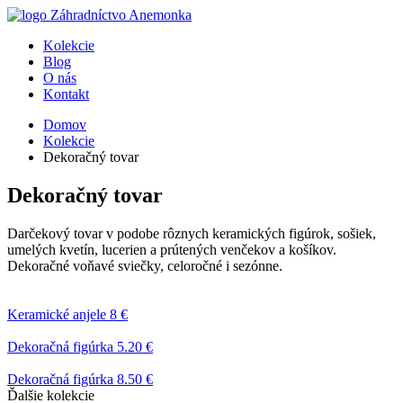
Kolekcie
Blog
O nás
Kontakt
Domov
Kolekcie
Dekoračný tovar
Dekoračný tovar
Darčekový tovar v podobe rôznych keramických figúrok, sošiek,
umelých kvetín, lucerien a prútených venčekov a košíkov.
Dekoračné voňavé sviečky, celoročné i sezónne.
Keramické anjele
8 €
Dekoračná figúrka
5.20 €
Dekoračná figúrka
8.50 €
Ďalšie kolekcie